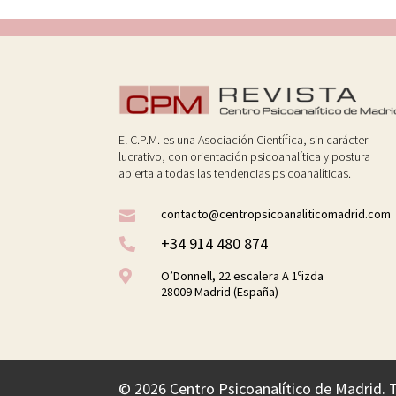
El C.P.M. es una Asociación Científica, sin carácter
lucrativo, con orientación psicoanalítica y postura
abierta a todas las tendencias psicoanalíticas.
contacto@centropsicoanaliticomadrid.com

+34 914 480 874


O’Donnell, 22 escalera A 1ºizda
28009 Madrid (España)
©
2026 Centro Psicoanalítico de Madrid. 