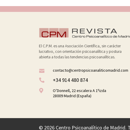
El C.P.M. es una Asociación Científica, sin carácter
lucrativo, con orientación psicoanalítica y postura
abierta a todas las tendencias psicoanalíticas.
contacto@centropsicoanaliticomadrid.com

+34 914 480 874


O’Donnell, 22 escalera A 1ºizda
28009 Madrid (España)
©
2026 Centro Psicoanalítico de Madrid. 