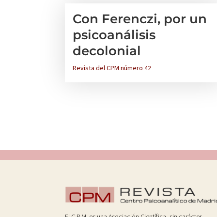
Con Ferenczi, por un
psicoanálisis
decolonial
Revista del CPM número 42
El C.P.M. es una Asociación Científica, sin carácter