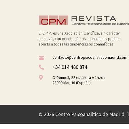
El C.P.M. es una Asociación Científica, sin carácter
lucrativo, con orientación psicoanalítica y postura
abierta a todas las tendencias psicoanalíticas.
contacto@centropsicoanaliticomadrid.com

+34 914 480 874


O’Donnell, 22 escalera A 1ºizda
28009 Madrid (España)
©
2026 Centro Psicoanalítico de Madrid. 