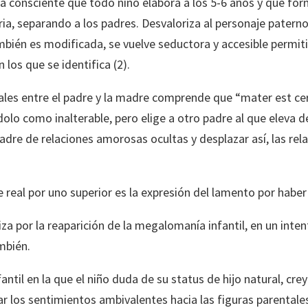
a consciente que todo niño elabora a los 5-6 años y que form
ria, separando a los padres. Desvaloriza al personaje paterno
bién es modificada, se vuelve seductora y accesible permiti
los que se identifica (2).
ales entre el padre y la madre comprende que “mater est cer
o como inalterable, pero elige a otro padre al que eleva de 
madre de relaciones amorosas ocultas y desplazar así, las r
 real por uno superior es la expresión del lamento por haber
za por la reaparición de la megalomanía infantil, en un inte
ambién.
fantil en la que el niño duda de su status de hijo natural, 
r los sentimientos ambivalentes hacia las figuras parentales