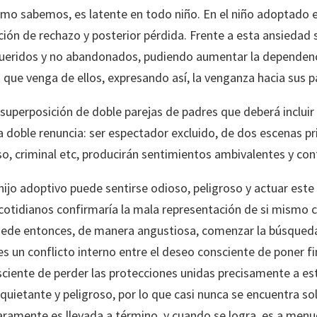
mo sabemos, es latente en todo niño. En el niño adoptado 
ación de rechazo y posterior pérdida. Frente a esta ansieda
eridos y no abandonados, pudiendo aumentar la dependencia
o que venga de ellos, expresando así, la venganza hacia sus 
uperposición de doble parejas de padres que deberá incluir
 doble renuncia: ser espectador excluido, de dos escenas p
 criminal etc, producirán sentimientos ambivalentes y confli
hijo adoptivo puede sentirse odioso, peligroso y actuar este
 cotidianos confirmaría la mala representación de si mismo 
puede entonces, de manera angustiosa, comenzar la búsqueda
s un conflicto interno entre el deseo consciente de poner fin
nsciente de perder las protecciones unidas precisamente a es
uietante y peligroso, por lo que casi nunca se encuentra solu
aramente es llevada a término, y cuando se logra, es a men