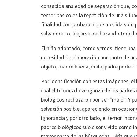
consabida ansiedad de separación que, co
temor básico es la repetición de una situ
finalidad comprobar en que medida son qu
salvadores o, alejarse, rechazando todo l
El niño adoptado, como vemos, tiene una s
necesidad de elaboración por tanto de una
objeto, madre buena, mala, padre poderoso,
Por identificación con estas imágenes, el 
cual el temor a la venganza de los padres
biológicos rechazaron por ser “malo”. Y 
salvación posible, apareciendo en ocasione
ignorancia y por otro lado, el temor inco
padres biológicos suele ser vivido como inq
mayor parte de las búsquedas. Diría que r