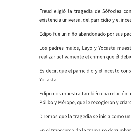
Freud eligió la tragedia de Sófocles c
existencia universal del parricidio y el in
Edipo fue un niño abandonado por sus pad
Los padres malos, Layo y Yocasta muestr
realizar activamente el crimen que él deb
Es decir, que el parricidio y el incesto co
Yocasta.
Edipo nos muestra también una relación p
Pólibo y Mérope, que le recogieron y criar
Diremos que la tragedia se inicia como un
En el transcurso de la trama se derrumba