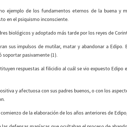
omo ejemplo de los fundamentos eternos de la buena y mal
cesto en el psiquismo inconsciente.
res biológicos y adoptado más tarde por los reyes de Corin
an sus impulsos de mutilar, matar y abandonar a Edipo. Es
ió soportar pasivamente (1).
nstituyen respuestas al filicidio al cuál se vio expuesto Edipo
ositiva y afectuosa con sus padres buenos, o con los aspec
on.
 comienzo de la elaboración de los años anteriores de Edip
n las defensas maníacas que ocultaban el proceso de abando