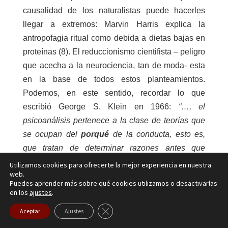
causalidad de los naturalistas puede hacerles
llegar a extremos: Marvin Harris explica la
antropofagia ritual como debida a dietas bajas en
proteínas (8). El reduccionismo cientifista – peligro
que acecha a la neurociencia, tan de moda- esta
en la base de todos estos planteamientos.
Podemos, en este sentido, recordar lo que
escribió George S. Klein en 1966:
“…, el
psicoanálisis pertenece a la clase de teorías que
se ocupan del
porqué
de la conducta, esto es,
que tratan de determinar razones antes que
causas, de decir que la conducta encierra un
Utilizamos cookies para ofrecerte la mejor experiencia en nuestra
web.
cierto significado (…) Que significado, propósito,
Puedes aprender más sobre qué cookies utilizamos o desactivarlas
intencionalidad – conscientes e inconscientes-
en los
ajustes
.
definen principios de regularidad que pueden
Cerrar el banner de cookies RGPD
Aceptar
Ajustes
traducirse, pero no reducirse, a especificaciones