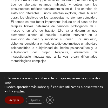
muy contradictorios y por tanto es necesario precisar de qué
tipo de abordaje estamos hablando y cuáles son los
presupuestos teóricos fundamentales en él. Los criterios de
éxito son diferentes… unos intentan explorar, otros buscan
curar; los objetivos de los terapeutas no siempre coinciden.
El tiempo es otro factor importante; incluso en el caso de las
terapias breves hablamos de períodos prolongados de 6
meses o un año de trabajo. Ello va a determinar que
elementos ajenos al estudio, puedan intervenir en la
evolución del caso y modificar su curso. Por supuesto,
debemos considerar en todo estudio que implique un abordaje
psicoanalítico la subjetividad del hecho psicoanalítico y la
subjetividad del propio terapeuta, elementos de
incuestionable riqueza que a la vez crean dificultades
metodológicas complejas.
Para terminar una última consideración. Mirando a nuestro
Utilizamos cookies para ofrecerte la mejor experiencia en nuestra
alrededor en cualquier centro hospitalario, encontraremos que
web.
la mayor diferencia entre el escenario de hoy y el de hace,
Puedes aprender más sobre qué cookies utilizamos o desactivarlas
por ejemplo, sólo quince años, tiene que ver, no con avances
en los
ajustes
.
farmacológicos ni con propuestas terapéuticas de medicina
interna o de endocrinología, sino con las intervenciones
Cerrar el banner de cookies RGPD
Aceptar
Ajustes
quirúrgicas. Los cirujanos han generado cambios gigantescos
en sus intervenciones y en los niveles de eficacia de las