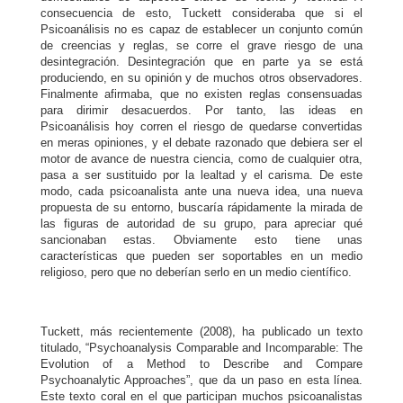
consecuencia de esto,
Tuckett
consideraba que si el
Psicoanálisis no es capaz de establecer un conjunto común
de creencias y reglas, se corre el grave riesgo de una
desintegración. Desintegración que en parte ya se está
produciendo, en su opinión y de muchos otros observadores.
Finalmente afirmaba, que no existen reglas consensuadas
para dirimir desacuerdos. Por tanto, las ideas en
Psicoanálisis hoy corren el riesgo de quedarse convertidas
en meras opiniones, y el debate razonado que debiera ser el
motor de avance de nuestra ciencia, como de cualquier otra,
pasa a ser sustituido por la lealtad y el carisma. De este
modo, cada psicoanalista ante una nueva idea, una nueva
propuesta de su entorno, buscaría rápidamente la mirada de
las figuras de autoridad de su grupo, para apreciar qué
sancionaban estas. Obviamente esto tiene unas
características que pueden ser soportables en un medio
religioso, pero que no deberían serlo en un medio científico.
Tuckett
, más recientemente (2008), ha publicado un texto
titulado, “
Psychoanalysis Comparable and Incomparable: The
Evolution of a Method to Describe and Compare
Psychoanalytic Approaches”
, que da un paso en esta línea.
Este texto coral en el que participan muchos psicoanalistas