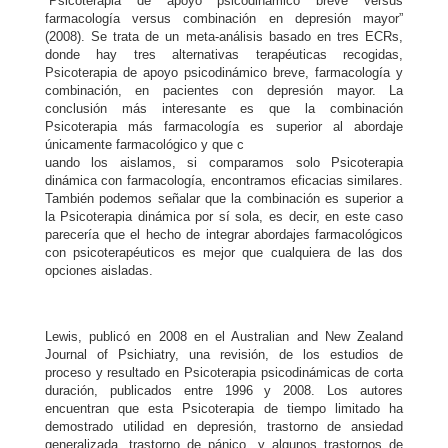
“Psicoterapia de apoyo psicodinámico breve versus
farmacología versus combinación en depresión mayor”
(2008). Se trata de un meta-análisis basado en tres ECRs,
donde hay tres alternativas terapéuticas recogidas,
Psicoterapia de apoyo psicodinámico breve, farmacología y
combinación, en pacientes con depresión mayor. La
conclusión más interesante es que la combinación
Psicoterapia más farmacología es superior al abordaje
únicamente farmacológico y que c
uando los aislamos, si comparamos solo Psicoterapia
dinámica con farmacología, encontramos eficacias similares.
También podemos señalar que la combinación es superior a
la Psicoterapia dinámica por sí sola, es decir, en este caso
parecería que el hecho de integrar abordajes farmacológicos
con psicoterapéuticos es mejor que cualquiera de las dos
opciones aisladas.
Lewis, publicó en 2008 en el Australian and New Zealand
Journal of Psichiatry, una revisión, de los estudios de
proceso y resultado en Psicoterapia psicodinámicas de corta
duración, publicados entre 1996 y 2008. Los autores
encuentran que esta Psicoterapia de tiempo limitado ha
demostrado utilidad en depresión, trastorno de ansiedad
generalizada, trastorno de pánico, y algunos trastornos de