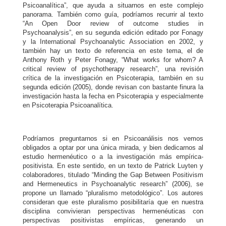
Psicoanalítica”, que ayuda a situarnos en este complejo
panorama. También como guía, podríamos recurrir al texto
“An Open Door review of outcome studies in
Psychoanalysis”, en su segunda edición editado por Fonagy
y la International Psychoanalytic Association en 2002, y
también hay un texto de referencia en este tema, el de
Anthony Roth y Peter Fonagy, “What works for whom? A
critical review of psychotherapy research”, una revisión
crítica de la investigación en Psicoterapia, también en su
segunda edición (2005), donde revisan con bastante finura la
investigación hasta la fecha en Psicoterapia y especialmente
en Psicoterapia Psicoanalítica.
Podríamos preguntarnos si en Psicoanálisis nos vemos
obligados a optar por una única mirada, y bien dedicarnos al
estudio hermenéutico o a la investigación más empírica-
positivista. En este sentido, en un texto de Patrick Luyten y
colaboradores, titulado “Minding the Gap Between Positivism
and Hermeneutics in Psychoanalytic research” (2006), se
propone un llamado “pluralismo metodológico”. Los autores
consideran que este pluralismo posibilitaría que en nuestra
disciplina convivieran perspectivas hermenéuticas con
perspectivas positivistas empíricas, generando un