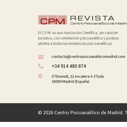
El C.P.M. es una Asociación Científica, sin carácter
lucrativo, con orientación psicoanalítica y postura
abierta a todas las tendencias psicoanalíticas.
contacto@centropsicoanaliticomadrid.com

+34 914 480 874


O’Donnell, 22 escalera A 1ºizda
28009 Madrid (España)
©
2026 Centro Psicoanalítico de Madrid. 