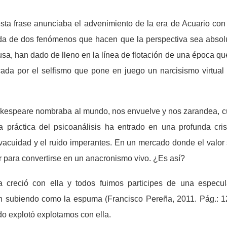
sta frase anunciaba el advenimiento de la era de Acuario con
a de dos fenómenos que hacen que la perspectiva sea absolut
sa, han dado de lleno en la línea de flotación de una época que h
ada por el selfismo que pone en juego un narcisismo virtual qu
kespeare nombraba al mundo, nos envuelve y nos zarandea, cual
 práctica del psicoanálisis ha entrado en una profunda crisi
a vacuidad y el ruido imperantes. En un mercado donde el valor 
or para convertirse en un anacronismo vivo. ¿Es así?
ica creció con ella y todos fuimos participes de una espec
an subiendo como la espuma (Francisco Pereña, 2011. Pág.: 12
do explotó explotamos con ella.