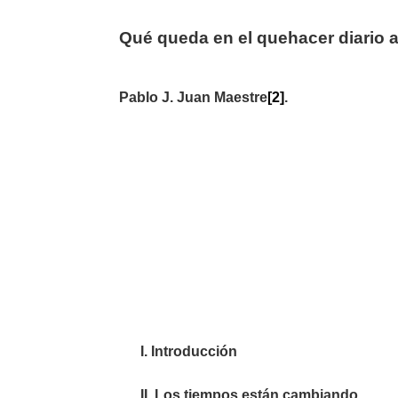
Qué queda en el quehacer diario ac
Pablo J. Juan Maestre
[2]
.
I.
Introducción
II.
Los tiempos están cambiando