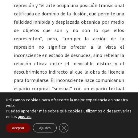
represión y “el arte ocupa una posición transicional
calificada de dominio de la ilusión, que permite una
felicidad inhibida y desplazada obtenida por medio
de objetos que son y no son lo que ellos
representan”, pero, “romper la acción de la
represión no significa ofrecer a la vista el
inconsciente en estado de desnudez, sino rebelar la
relación eficaz entre el inevitable disfraz y el
descubrimiento indirecto al que la obra da licencia
para formularse. El inconsciente hace comunicar un
espacio corporal “sensual” con un espacio textual
que es aquel de la obra”.
Utilizamos cookies para ofrecerte la mejor experiencia en nuestra
web.
Maud Mannoni
[xviii] analiza la obra de Virginia
Puedes aprender más sobre qué cookies utilizamos o desactivarlas
en los
ajustes
.
Woolf y se interroga sobre el origen y las fuentes de
su creatividad. Nos encontramos con que Virginia
Cerrar el banner de cookies RGPD
Aceptar
Ajustes
perdió a la madre a los trece años sufriendo una