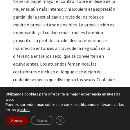
tiene un papel mayor el control sobre el deseo de la
mujer es aún más intenso y ni siquiera esa expresión
parcial de la sexualidad a través de los roles de
madre o prostituta son posibles. La prostitución es
impensable y el cuidado maternal es también
proscrito. La prohibición del deseo femenino se
manifiesta entonces a través de la negación de la
diferencia entre los sexo, que se convierten en
equivalentes. Los atuendos femeninos, las
costumbres e incluso el lenguaje se alejan de
cualquier aspecto que distinga a los sexos. Cualquier
manifestación de esa diferencia entre los sexos
Utilizamos cookies para ofrecerte la mejor experiencia en nuestra
llevaría a la expresión del deseo y a la aceptación por
web.
parte de la mujer de convertirse y ser un objeto
Puedes aprender más sobre qué cookies utilizamos o desactivarlas
en los
ajustes
.
deseado y deseante, que puede sacudir la frágil
seguridad de los hombres del grupo.
Cerrar el banner de cookies RGPD
Aceptar
Ajustes