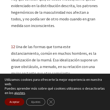
evidenciado en la distribución descrita, los patrones
hegemónicos de la masculinidad nos afectan a
todos, y no podía ser de otro modo cuando en gran
medida son inconscientes.
12
Una de las formas que toma este
distanciamiento, común en muchos hombres, es la
idealización de la mamá. Esa idealización supone un
grave obstáculo, a menudo, en su relación con una
mujer en tanto que otro semejante.
Utilizamos cookies para ofrecerte la mejor experiencia en nuestra
13
Esta es la tesis principal de la obra de Jessica
web.
Puedes aprender más sobre qué cookies utilizamos o desactivarlas
Benjamin, como se puede comprobar en sus textos.
en los
ajustes
.
El rechazo, le renegación de las experiencias
Cerrar el banner de cookies RGPD
Aceptar
Ajustes
primeras tiene consecuencias para ambos