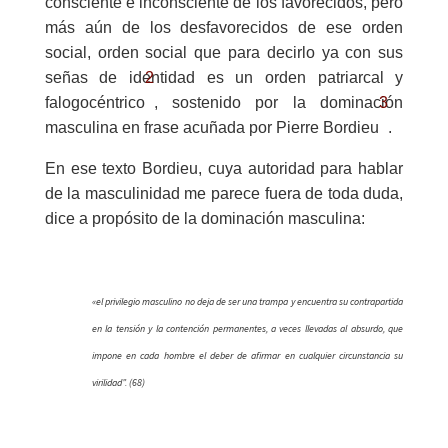
consciente e inconsciente de los favorecidos, pero
más aún de los desfavorecidos de ese orden
social, orden social que para decirlo ya con sus
2
señas de identidad es un orden patriarcal y
3
falogocéntrico
, sostenido por la dominación
masculina en frase acuñada por Pierre Bordieu
.
En ese texto Bordieu, cuya autoridad para hablar
de la masculinidad me parece fuera de toda duda,
dice a propósito de la dominación masculina:
«el privilegio masculino no deja de ser una trampa y encuentra su contrapartida
en la tensión y la contención permanentes, a veces llevadas al absurdo, que
impone en cada hombre el deber de afirmar en cualquier circunstancia su
virilidad”. (68)