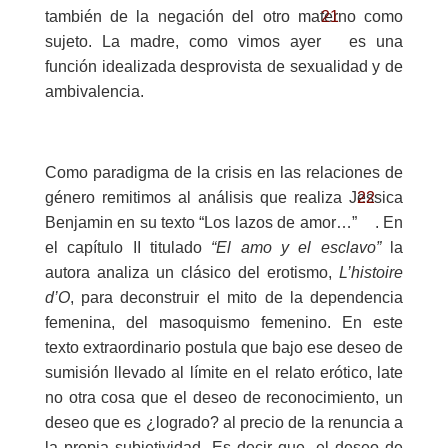
21
también de la negación del otro materno como
sujeto. La madre, como vimos ayer
es una
función idealizada desprovista de sexualidad y de
ambivalencia.
Como paradigma de la crisis en las relaciones de
22
género remitimos al análisis que realiza Jessica
Benjamin en su texto “Los lazos de amor…”
. En
el capítulo II titulado
“El amo y el esclavo”
la
autora analiza un clásico del erotismo,
L’histoire
d’O
, para deconstruir el mito de la dependencia
femenina, del masoquismo femenino. En este
texto extraordinario postula que bajo ese deseo de
sumisión llevado al límite en el relato erótico, late
no otra cosa que el deseo de reconocimiento, un
deseo que es ¿logrado? al precio de la renuncia a
la propia subjetividad. Es decir que, el deseo de