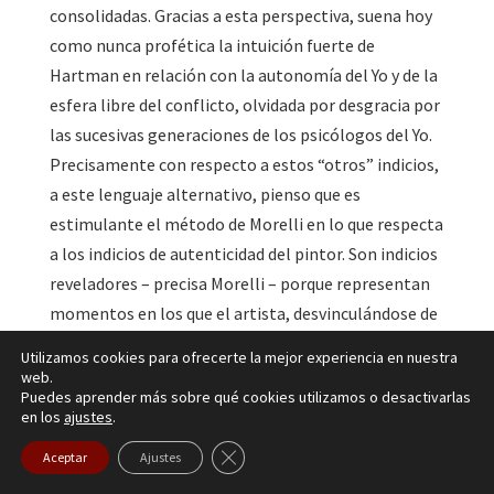
consolidadas. Gracias a esta perspectiva, suena hoy
como nunca profética la intuición fuerte de
Hartman en relación con la autonomía del Yo y de la
esfera libre del conflicto, olvidada por desgracia por
las sucesivas generaciones de los psicólogos del Yo.
Precisamente con respecto a estos “otros” indicios,
a este lenguaje alternativo, pienso que es
estimulante el método de Morelli en lo que respecta
a los indicios de autenticidad del pintor. Son indicios
reveladores – precisa Morelli – porque representan
momentos en los que el artista, desvinculándose de
los cánones de la tradición cultural a la que
Utilizamos cookies para ofrecerte la mejor experiencia en nuestra
pertenece, recurre a expresiones personales “que se
web.
Puedes aprender más sobre qué cookies utilizamos o desactivarlas
le escapan, sin que se dé cuenta” (Morelli, 1897, pág.
en los
ajustes
.
71, subrayado del autor).
Cerrar el banner de cookies RGPD
Aceptar
Ajustes
¿Y no es exactamente este el trabajo que hace el
paciente cuando se “permite” expresiones