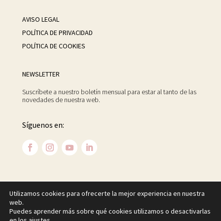
AVISO LEGAL
POLÍTICA DE PRIVACIDAD
POLÍTICA DE COOKIES
NEWSLETTER
Suscríbete a nuestro boletín mensual para estar al tanto de las
novedades de nuestra web.
Síguenos en:
Utilizamos cookies para ofrecerte la mejor experiencia en nuestra
©
2026 Centro Psicoanalítico de Madrid. Todos los
web.
derechos reservados.
Puedes aprender más sobre qué cookies utilizamos o desactivarlas
en los
ajustes
.