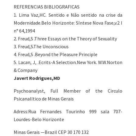
REFERENCIAS BIBLIOGRAFICAS
Lima Vaz,HC. Sentido e Nâo sentido na crise da
Modernidade.Belo Horizonte: SIntese Nova Fase,v.2 I
n° 64,1994
Freud,S .Three Essays on the Theory of Sexuality
Freud,S.The Unconscious
Freud,S .Beyond the Pleasure Principle
Lacan, J, .Ecrits-A Selection.New York. W.W.Norton
& Company
Javert Rodrigues,MD
Psychoanalyst, Full Member of the Circulo
PsicanalItico de Minas Gerais
Adress:Rua Fernandes Tourinho 999 sala 707-
Lourdes-Belo Horizonte
Minas Gerais —Brazil CEP 30 170 132