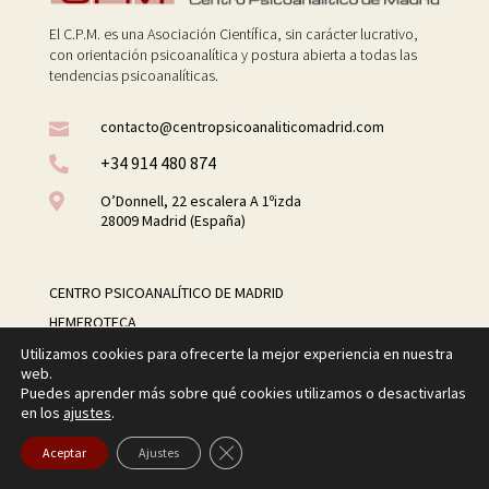
El C.P.M. es una Asociación Científica, sin carácter lucrativo,
con orientación psicoanalítica y postura abierta a todas las
tendencias psicoanalíticas.
contacto@centropsicoanaliticomadrid.com

+34 914 480 874


O’Donnell, 22 escalera A 1ºizda
28009 Madrid (España)
CENTRO PSICOANALÍTICO DE MADRID
HEMEROTECA
ÍNDICE DE AUTORES
Utilizamos cookies para ofrecerte la mejor experiencia en nuestra
web.
NORMAS DE PUBLICACIÓN
Puedes aprender más sobre qué cookies utilizamos o desactivarlas
en los
ajustes
.
AVISO LEGAL
Cerrar el banner de cookies RGPD
Aceptar
Ajustes
POLÍTICA DE PRIVACIDAD