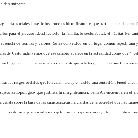
lo determinante.
maginarias sociales, base de los procesos identificatorios que participan en la creaci
ios para el proceso identificatorio: la familia, lo sociolaboral, el hábitat. Por tant
ausencia de normas y valores. Se ha convertido en un lugar común repetir una y o
ras de Castoriadis vemos que ese cambio aparece en la actualidad como que “…el id
n llegar a tener la capacidad estructurante que a lo largo de la historia tuvieron ot
ntrar los rasgos sociales que lo avalan, siempre ha sido una tentación: Freud enco
 sujeto antropológico que justifica la insignificancia; Samí Alí encuentra en el art
cisista sobre la base de las características narcisistas de la sociedad que habitamo
nciación de un sujeto social y un sujeto psíquico quizás nos ayude a no confundirno