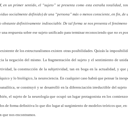
 Y, en un primer sentido, el “sujeto” se presenta como esta extraña totalidad, t
ividuo socialmente definido) de una “persona” más o menos consciente, en fin, de 
 obstante definitivamente indisociable. De tal forma se nos presenta el fenómeno
e una respuesta sobre ese sujeto unificado para terminar reconociendo que
no es po
existente de los estructuralismos existen otras posibilidades. Quizás la imposibili
acia la negación del mismo. La fragmentación del sujeto y el sentimiento de unid
etividad, la construcción de la subjetividad, tan en boga en la actualidad, y que
íquico y lo biológico, la neurociencia. En cualquier caso habrá que pensar la inesp
oanalítica, se construyó y se desarrolló en la diferenciación irreductible del sujet
mbién, el sujeto de la neurología que ocupó un lugar protagonista en los comienzos 
dos de forma definitiva lo que dio lugar al surgimiento de modelos teóricos que, en 
 en que nos encontramos.