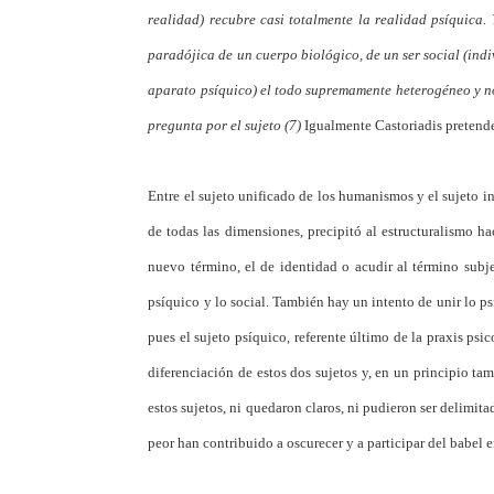
realidad) recubre casi totalmente la realidad psíquica.
paradójica de un cuerpo biológico, de un ser social (ind
aparato psíquico) el todo supremamente heterogéneo y no
pregunta por el sujeto (7)
Igualmente Castoriadis pretend
Entre el sujeto unificado de los humanismos y el sujeto in
de todas las dimensiones, precipitó al estructuralismo h
nuevo término, el de identidad o acudir al término subj
psíquico y lo social. También hay un intento de unir lo ps
pues el sujeto psíquico, referente último de la praxis psic
diferenciación de estos dos sujetos y, en un principio ta
estos sujetos, ni quedaron claros, ni pudieron ser delimita
peor han contribuido a oscurecer y a participar del babel