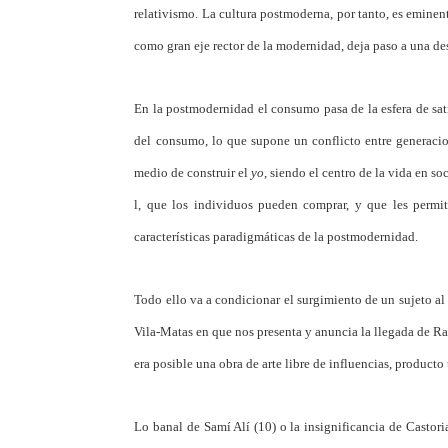
relativismo. La cultura postmoderna, por tanto, es eminent
como gran eje rector de la modernidad, deja paso a una des
En la postmodernidad el consumo pasa de la esfera de sati
del consumo, lo que supone un conflicto entre generaci
medio de construir el
yo
, siendo el centro de la vida en s
l, que los individuos pueden comprar, y que les permite
características paradigmáticas de la postmodernidad.
Todo ello va a condicionar el surgimiento de un sujeto al 
Vila-Matas en que nos presenta y anuncia la llegada de 
era posible una obra de arte libre de influencias, producto 
Lo banal de Samí Alí (10) o la insignificancia de Castor