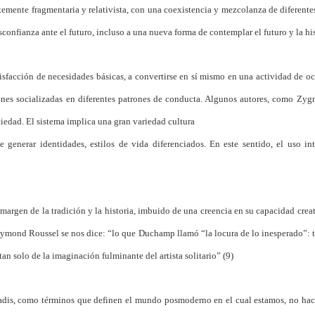
emente fragmentaria y relativista, con una coexistencia y mezcolanza de diferentes v
confianza ante el futuro, incluso a una nueva forma de contemplar el futuro y la hi
sfacción de necesidades básicas, a convertirse en sí mismo en una actividad de oci
ones socializadas en diferentes patrones de conducta. Algunos autores, como Zy
ociedad. El sistema implica una gran variedad cultura
 generar identidades, estilos de vida diferenciados. En este sentido, el uso i
margen de la tradición y la historia, imbuido de una creencia en su capacidad crea
Raymond Roussel se nos dice: “lo que Duchamp llamó “la locura de lo inesperado”: 
tan solo de la imaginación fulminante del artista solitario” (9)
iadis, como términos que definen el mundo posmoderno en el cual estamos, no hace