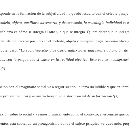
esponde en la formación de la subjetividad no quedó resuelto con el célebre pasaj
odelo, objeto, auxiliar o adversario, y de este modo, la psicología individual es 
roblema es cómo se integra el otro y a que se integra. Quiero decir que la integr
za etc. deben hacerse posibles en el método, objeto y metapsicología psicoanalítica,
lquier caso,
“La socialización- dice Castoriadis- no es una simple adjunción de
dos con la psique que sí existe en la realidad efectiva. Esto vuelve incompren
.(2)
lación con el imaginario social va a seguir siendo un tema ineludible y que en tér
 proceso natural y, al mismo tiempo, la historia social de su formación?(3)
eflexión sobre lo social y veamoslo unicamente como el contexto, el escenario que 
entos está cobrando un protagonismo donde el sujeto psíquico va quedando, prog