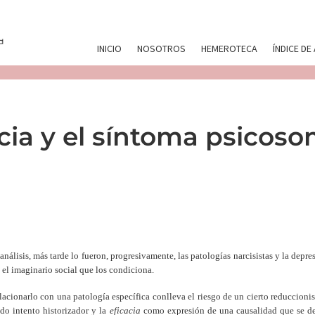
INICIO
NOSOTROS
HEMEROTECA
ÍNDICE DE
acia y el síntoma psicos
análisis, más tarde lo fueron, progresivamente, las patologías narcisistas y la depre
el imaginario social que los condiciona.
relacionarlo con una patología específica conlleva el riesgo de un cierto reduccioni
do intento historizador y la
eficacia
como expresión de una causalidad que se des