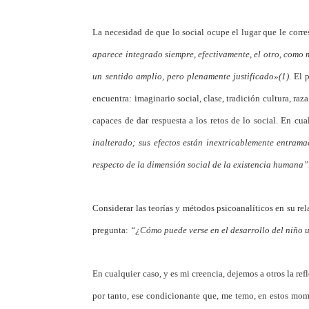
La necesidad de que lo social ocupe el lugar que le corr
aparece integrado siempre, efectivamente, el otro, como m
un sentido amplio, pero plenamente justificado»(1).
El p
encuentra: imaginario social, clase, tradición cultura, ra
capaces de dar respuesta a los retos de lo social. En cua
inalterado; sus efectos están inextricablemente entrama
respecto de la dimensión social de la existencia humana”
Considerar las teorías y métodos psicoanalíticos en su re
pregunta:
“¿Cómo puede verse en el desarrollo del niño un
En cualquier caso, y es mi creencia, dejemos a otros la r
por tanto, ese condicionante que, me temo, en estos mom