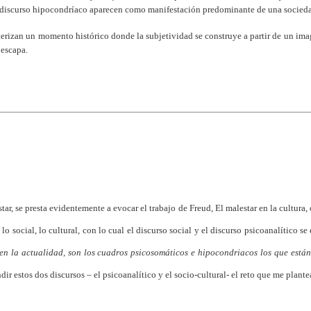
 discurso hipocondríaco aparecen como manifestación predominante de una sociedad
cterizan un momento histórico donde la subjetividad se construye a partir de un im
 escapa.
star, se presta evidentemente a evocar el trabajo de Freud, El malestar en la cultura, 
 lo social, lo cultural, con lo cual el discurso social y el discurso psicoanalítico s
en la actualidad, son los cuadros psicosomáticos e hipocondriacos los que está
r estos dos discursos – el psicoanalítico y el socio-cultural- el reto que me plantea