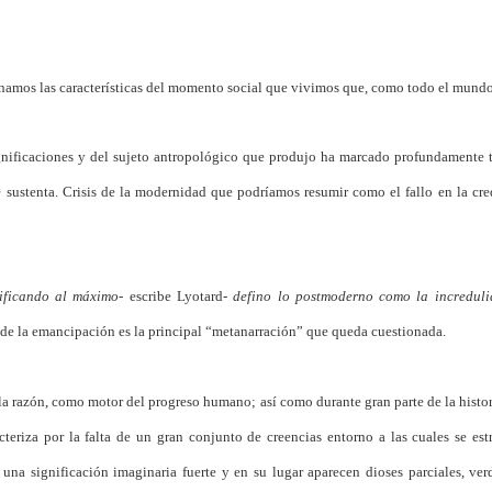
namos las características del momento social que vivimos que, como todo el mundo sa
ignificaciones y del sujeto antropológico que produjo ha marcado profundamente ta
 sustenta. Crisis de la modernidad que podríamos resumir como el fallo en la cred
ificando al máximo-
escribe Lyotard-
defino lo postmoderno como la increduli
de la emancipación es la principal “metanarración” que queda cuestionada.
 la razón, como motor del progreso humano; así como durante gran parte de la histo
acteriza por la falta de un gran conjunto de creencias entorno a las cuales se es
 una significación imaginaria fuerte y en su lugar aparecen dioses parciales, ver