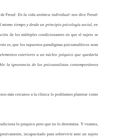
e de Freud:
En la vida anímica individual-
nos dice Freud-
al mismo tiempo y desde un principio psicología social, en
ación de los múltiples condicionantes en que el sujeto se
 esto es, que los supuestos paradigmas psicoanalíticos sean
 elementos exteriores a un núcleo psíquico que quedaría
sible la ignorancia de los psicoanalistas contemporáneos
minos más cercanos a la clínica lo podríamos plantear como
condiciona lo psiquico pero que no lo determina. Y veamos,
resivamente, incapacitado para sobrevivir ante un sujeto