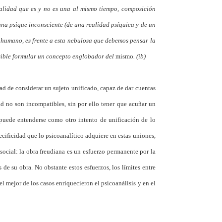
otalidad que es y no es una al mismo tiempo, composición
una psique inconsciente (de una realidad psíquica y de un
 humano, es frente a esta nebulosa que debemos pensar la
sible formular un concepto englobador del
mismo
. (ib)
dad de considerar un sujeto unificado, capaz de dar cuentas
ad no son incompatibles, sin por ello tener que acuñar un
 puede entenderse como otro intento de unificación de lo
ecificidad que lo psicoanalítico adquiere en estas uniones,
o social: la obra freudiana es un esfuerzo permanente por la
de su obra. No obstante estos esfuerzos, los límites entre
el mejor de los casos enriquecieron el psicoanálisis y en el