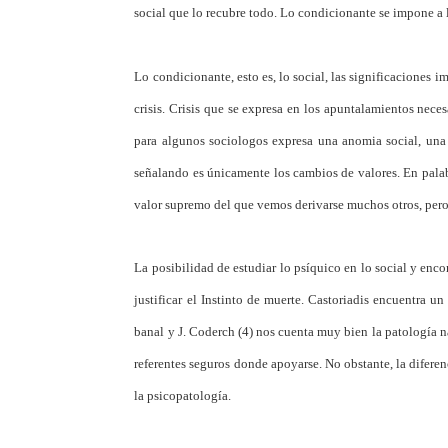
social que lo recubre todo. Lo condicionante se impone a 
Lo condicionante, esto es, lo social, las significaciones i
crisis. Crisis que se expresa en los apuntalamientos necesar
para algunos sociologos expresa una anomia social, una 
señalando es únicamente los cambios de valores. En palab
valor supremo del que vemos derivarse muchos otros, pero si
La posibilidad de estudiar lo psíquico en lo social y enco
justificar el Instinto de muerte. Castoriadis encuentra un
banal y J. Coderch (4) nos cuenta muy bien la patología nar
referentes seguros donde apoyarse. No obstante, la difere
la psicopatología.