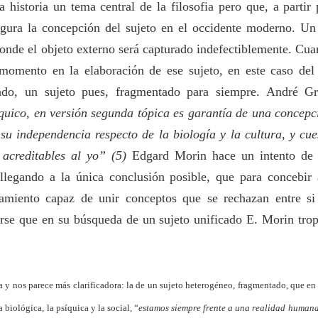
a historia un tema central de la filosofia pero que, a parti
gura la concepción del sujeto en el occidente moderno. Un 
onde el objeto externo será capturado indefectiblemente. Cu
momento en la elaboración de ese sujeto, en este caso del
icado, un sujeto pues, fragmentado para siempre. André G
íquico, en versión segunda tópica es garantía de una concepc
 su independencia respecto de la biología y la cultura, y cu
 acreditables al yo” (5)
Edgard Morin hace un intento de de
 llegando a la única conclusión posible, que para concebir 
amiento capaz de unir conceptos que se rechazan entre s
rse que en su búsqueda de un sujeto unificado E. Morin trop
a y nos parece más clarificadora: la de un sujeto heterogéneo, fragmentado, que e
 biológica, la psíquica y la social, “
estamos siempre frente a una realidad humana 