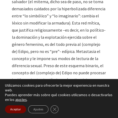
salvador (el mitema, dicho sea de paso, no se toma
demasiados cuidados por la hiperbolizada diferencia
entre “lo simbólico” y “lo imaginario”: cambia el
léxico sin modificar la armadura). Esta red mítica,
que justifica religiosamente –es decir, en lo político-
la dominación y la explotación ejercida sobre el
género femenino, es del todo previa al (complejo
de) Edipo, pero no es “pre”- edípica. Metastasia el
concepto y le impone sus modos de lectura de la
diferencia sexual. Preso de este esquema binario, el
concepto del (complejo de) Edipo no puede procesar
la diferencia sino haciéndose cómplice del
Utilizamos cookies para ofrecerte la mejor experiencia en nuestra
falocentrismo más habitual, más de siempre, más
web.
de “todo el mundo”.
[12]
Esto es lo que hemos
Puedes aprender más sobre qué cookies utilizamos o desactivarlas
en los
ajustes
.
designado como “el mito anterior” (pero interior) al
concepto “nuclear” (Freud) del psicoanálisis. Si es
Cerrar el banner de cookies RGPD
Aceptar
Ajustes
nuclear, qué problema no será portar en su núcleo