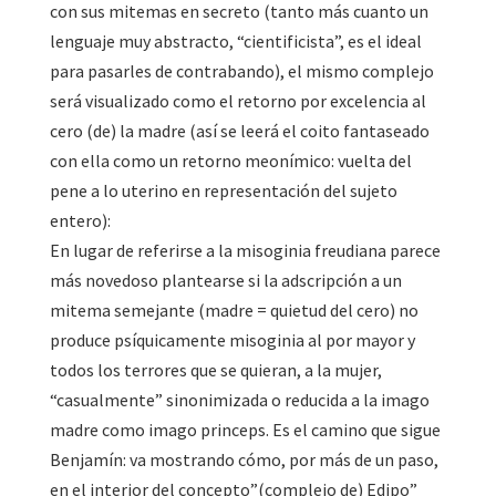
con sus mitemas en secreto (tanto más cuanto un
lenguaje muy abstracto, “cientificista”, es el ideal
para pasarles de contrabando), el mismo complejo
será visualizado como el retorno por excelencia al
cero (de) la madre (así se leerá el coito fantaseado
con ella como un retorno meonímico: vuelta del
pene a lo uterino en representación del sujeto
entero):
En lugar de referirse a la misoginia freudiana parece
más novedoso plantearse si la adscripción a un
mitema semejante (madre = quietud del cero) no
produce psíquicamente misoginia al por mayor y
todos los terrores que se quieran, a la mujer,
“casualmente” sinonimizada o reducida a la imago
madre como imago princeps. Es el camino que sigue
Benjamín: va mostrando cómo, por más de un paso,
en el interior del concepto”(complejo de) Edipo”