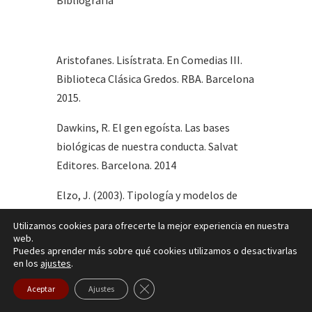
Bibliografía
Aristofanes. Lisístrata. En Comedias III.
Biblioteca Clásica Gredos. RBA. Barcelona
2015.
Dawkins, R. El gen egoísta. Las bases
biológicas de nuestra conducta. Salvat
Editores. Barcelona. 2014
Elzo, J. (2003). Tipología y modelos de
relación familiar. In Congreso La familia
Utilizamos cookies para ofrecerte la mejor experiencia en nuestra
en la sociedad del siglo, 21, pp. 17–18.
web.
Puedes aprender más sobre qué cookies utilizamos o desactivarlas
Madrid: Fundación de Ayuda Contra la
en los
ajustes
.
Drogadicción
Cerrar el banner de cookies RGPD
Aceptar
Ajustes
Gonzalez Torres MA. Personalidad y