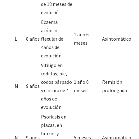
de 18 meses de
evolució
Eczema
atópico
1 año 6
L
8 años
flexular de
Asintomático
meses
4años de
evolución
Vitiligo en
rodillas, pie,
codos párpado
1 año 6
Remisión
M
9 años
y cintura de 4
meses
prolongada
años de
evolución
Psoriasis en
placas, en
brazos y
N
9 años
5 meses
Asintomático