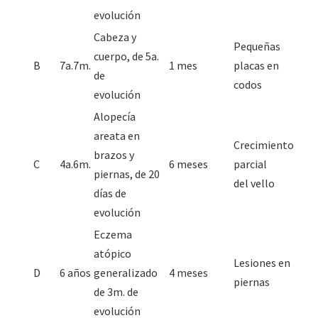
evolución
Cabeza y
Pequeñas
cuerpo, de 5a.
B
7a.7m.
1 mes
placas en
de
codos
evolución
Alopecía
areata en
Crecimiento
brazos y
C
4a.6m.
6 meses
parcial
piernas, de 20
del vello
días de
evolución
Eczema
atópico
Lesiones en
D
6 años
generalizado
4 meses
piernas
de 3m. de
evolución