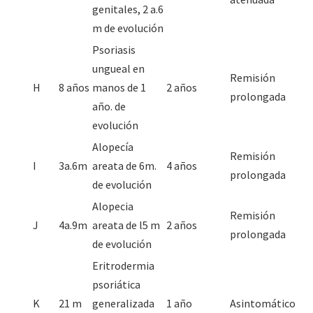
genitales, 2 a.6
m de evolución
Psoriasis
ungueal en
Remisión
H
8 años
manos de 1
2 años
prolongada
año. de
evolución
Alopecía
Remisión
I
3a.6m
areata de 6m.
4 años
prolongada
de evolución
Alopecia
Remisión
J
4a.9m
areata de l5 m
2 años
prolongada
de evolución
Eritrodermia
psoriática
K
21 m
generalizada
1 año
Asintomático