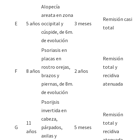
Alopecía
areata en zona
Remisión casi
E
5 años
occipital y
3 meses
total
cúspide, de 6m.
de evolución
Psoriasis en
placas en
Remisión
rostro orejas,
total y
F
8 años
2 años
brazos y
recidiva
piernas, de 8m.
atenuada
de evolución
Psorijsis
invertida en
Remisión
cabeza,
11
total y
G
párpados,
5 meses
años
recidiva
axilas y
atenuada