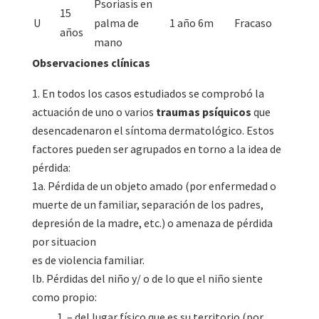
Psoriasis en
15
U
palma de
1 año 6m
Fracaso
años
mano
Observaciones clínicas
En todos los casos estudiados se comprobó la
actuación de uno o varios
traumas psíquicos
que
desencadenaron el síntoma dermatológico. Estos
factores pueden ser agrupados en torno a la idea de
pérdida:
1a. Pérdida de un objeto amado (por enfermedad o
muerte de un familiar, separación de los padres,
depresión de la madre, etc.) o amenaza de pérdida
por situacion
es de violencia familiar.
lb. Pérdidas del niño y/ o de lo que el niño siente
como propio:
– del lugar físico que es su territorio (por