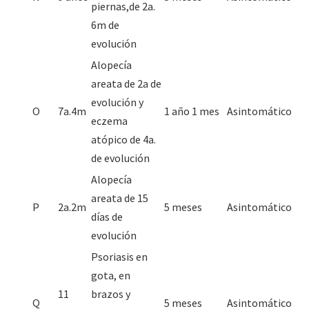
piernas,de 2a.
6m de
evolución
Alopecía
areata de 2a de
evolución y
O
7a.4m
1 año 1 mes
Asintomático
eczema
atópico de 4a.
de evolución
Alopecía
areata de 15
P
2a.2m
5 meses
Asintomático
días de
evolución
Psoriasis en
gota, en
11
brazos y
Q
5 meses
Asintomático