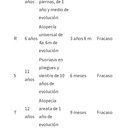
años
piernas, de 1
año y medio de
evolución
Alopecía
universal de
R
6 años
3 años 6 m.
Fracaso
4a. 6m de
evolución
Psoriasis en
pliegues y
11
S
vientre de 10
6 meses
Fracaso
años
años de
evolución
Alopecía
12
areata de 1
T
9 meses
Fracaso
años
año de
evolución