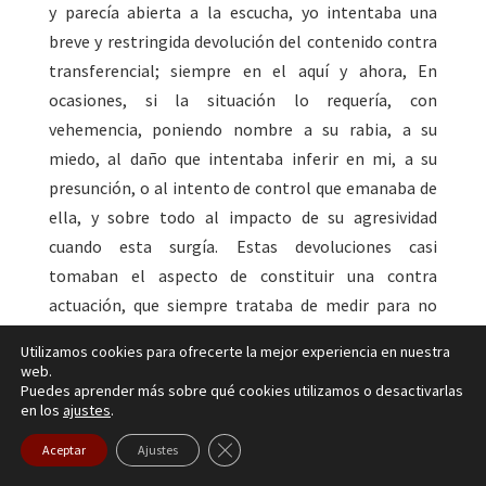
y parecía abierta a la escucha, yo intentaba una
breve y restringida devolución del contenido contra
transferencial; siempre en el aquí y ahora, En
ocasiones, si la situación lo requería, con
vehemencia, poniendo nombre a su rabia, a su
miedo, al daño que intentaba inferir en mi, a su
presunción, o al intento de control que emanaba de
ella, y sobre todo al impacto de su agresividad
cuando esta surgía. Estas devoluciones casi
tomaban el aspecto de constituir una contra
actuación, que siempre trataba de medir para no
amenazar al vínculo. A veces se producían series de
Utilizamos cookies para ofrecerte la mejor experiencia en nuestra
actuaciones y contractuaciones, dentro del marco
web.
Puedes aprender más sobre qué cookies utilizamos o desactivarlas
que se intentaba construir, midiendo contra
en los
ajustes
.
transferencialmente los límites hasta donde podía
Cerrar el banner de cookies RGPD
llegarse. Paradójicamente, esto lograba en casi
Aceptar
Ajustes
todas las ocasiones, dar un viraje a la atmosfera