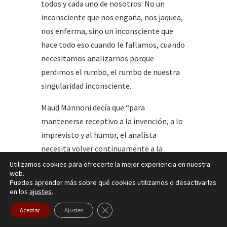
todos y cada uno de nosotros. No un
inconsciente que nos engaña, nos jaquea,
nos enferma, sino un inconsciente que
hace todo eso cuando le fallamos, cuando
necesitamos analizarnos porque
perdimos el rumbo, el rumbo de nuestra
singularidad inconsciente.
Maud Mannoni decía que “para
mantenerse receptivo a la invención, a lo
imprevisto y al humor, el analista
necesita volver continuamente a la
posición de analizado” de ello se trata
Utilizamos cookies para ofrecerte la mejor experiencia en nuestra
web.
entonces de recrear con otros lo que ya
Puedes aprender más sobre qué cookies utilizamos o desactivarlas
experienciamos.
en los
ajustes
.
Cerrar el banner de cookies RGPD
Aceptar
Ajustes
Y de esto se trata en la abstinencia, de
abstenerse de no poner el deseo propio,