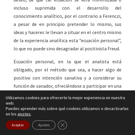
incluso suprimida con el desarrollo del
conocimiento analítico, por el contrario a Ferenczi,
a pesar de en principio pretender lo mismo, sus
ideas y haceres le llevan a situar en el centro mismo
de la experiencia analítica esta “ecuación personal”,
lo que no puede sino desagradar al positivista Freud.
Ecuación personal, en la que el analista está
obligado, por el método que sea, a hacer algo de
positivo con intención sanativa y a considerar su
función de sanador, ofreciéndose a participar en una
“experiencia emocional correctora” (Alexander), en
Utilizamos cookies para ofrecerte la mejor experiencia en nuestra
un “new beginning” (Balint), o como quiera se
web.
Puedes aprender más sobre qué cookies utilizamos o desactivarlas
denomine, que permita discriminar y elaborar los
en los
ajustes
.
traumas del pasado.
Cerrar el banner de cookies RGPD
Aceptar
Ajustes