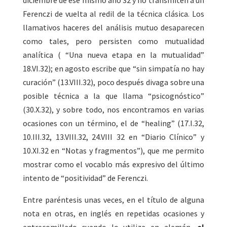
diciembre de ese mismo año 32 y no transmiten a un
Ferenczi de vuelta al redil de la técnica clásica. Los
llamativos haceres del análisis mutuo desaparecen
como tales, pero persisten como mutualidad
analítica ( “Una nueva etapa en la mutualidad”
18.VI.32); en agosto escribe que “sin simpatía no hay
curación” (13.VIII.32), poco después divaga sobre una
posible técnica a la que llama “psicognóstico”
(30.X.32), y sobre todo, nos encontramos en varias
ocasiones con un término, el de “healing” (17.I.32,
10.III.32, 13.VIII.32, 24.VIII 32 en “Diario Clínico” y
10.XI.32 en “Notas y fragmentos”), que me permito
mostrar como el vocablo más expresivo del último
intento de “positividad” de Ferenczi.
Entre paréntesis unas veces, en el título de alguna
nota en otras, en inglés en repetidas ocasiones y