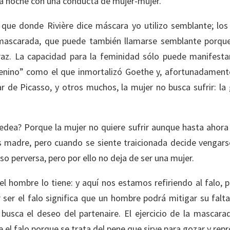
 la noche con una conducta de mujer-mujer.
que donde Rivière dice máscara yo utilizo semblante; los 
ascarada, que puede también llamarse semblante porque s
raz. La capacidad para la feminidad sólo puede manifesta
enino” como el que inmortalizó Goethe y, afortunadament
 de Picasso, y otros muchos, la mujer no busca sufrir: la 
dea? Porque la mujer no quiere sufrir aunque hasta ahora 
 madre, pero cuando se siente traicionada decide vengarse 
so perversa, pero por ello no deja de ser una mujer.
el hombre lo tiene: y aquí nos estamos refiriendo al falo, p
r ser el falo significa que un hombre podrá mitigar su falt
busca el deseo del partenaire. El ejercicio de la mascara
 el falo porque se trata del pene que sirve para gozar y repr