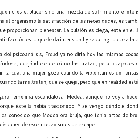
que no es el placer sino una mezcla de sufrimiento e intensi
na al organismo la satisfacción de las necesidades, es tam
e proporcionan bienestar. La pulsión es ciega, está en el l
atisfacción es lo que le da intensidad y sabor agridulce a la v
a del psicoanálisis, Freud ya no diría hoy las mismas cosas
éndose, quejándose de cómo las tratan, pero incapaces de
n la cual una mujer goza cuando la violentan es un fanta
 cuando la maltratan, que se queja, pero que en realidad est
figura femenina escandalosa: Medea, aunque no voy a hace
que éste la había traicionado. Y se vengó dándole donde 
s conocido que Medea era bruja, que tenía artes de bruj
o disponen de esos mecanismos de escape.