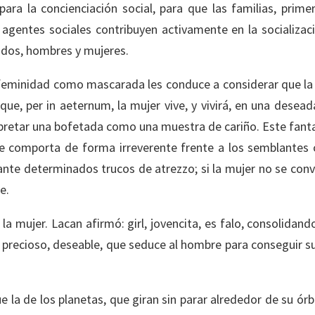
 para la concienciación social, para que las familias, prime
 agentes sociales contribuyen activamente en la socializac
dos, hombres y mujeres.
feminidad como mascarada les conduce a considerar que la m
 que, per in aeternum, la mujer vive, y vivirá, en una desead
rpretar una bofetada como una muestra de cariño. Este fant
e comporta de forma irreverente frente a los semblantes ci
te determinados trucos de atrezzo; si la mujer no se convier
e.
a mujer. Lacan afirmó: girl, jovencita, es falo, consolidando
to precioso, deseable, que seduce al hombre para conseguir s
 la de los planetas, que giran sin parar alrededor de su órb