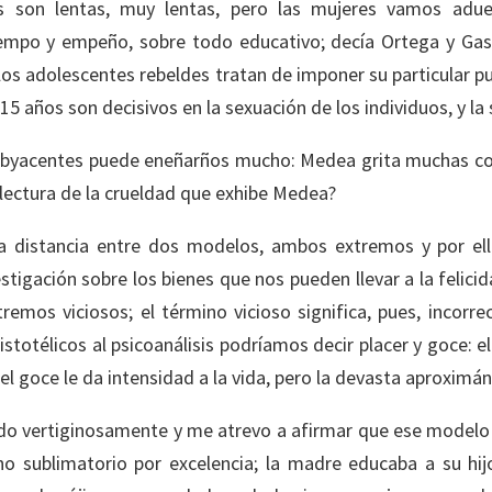
s son lentas, muy lentas, pero las mujeres vamos adue
iempo y empeño, sobre todo educativo; decía Ortega y Gas
los adolescentes rebeldes tratan de imponer su particular pu
 15 años son decisivos en la sexuación de los individuos, y 
 subyacentes puede eneñarños mucho: Medea grita muchas c
 lectura de la crueldad que exhibe Medea?
a distancia entre dos modelos, ambos extremos y por ello
estigación sobre los bienes que nos pueden llevar a la felici
emos viciosos; el término vicioso significa, pues, incorrec
istotélicos al psicoanálisis podríamos decir placer y goce: e
el goce le da intensidad a la vida, pero la devasta aproximá
ado vertiginosamente y me atrevo a afirmar que ese modelo
o sublimatorio por excelencia; la madre educaba a su hij