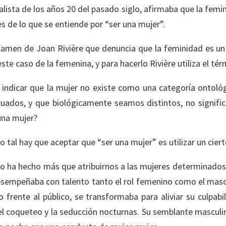
lista de los años 20 del pasado siglo, afirmaba que la femini
es de lo que se entiende por “ser una mujer”.
en de Joan Rivière que denuncia que la feminidad es un di
 este caso de la femenina, y para hacerlo Rivière utiliza el t
a indicar que la mujer no existe como una categoría ontol
uados, y que biológicamente seamos distintos, no significa
una mujer?
tal hay que aceptar que “ser una mujer” es utilizar un cierto
o ha hecho más que atribuirnos a las mujeres determinados r
esempeñaba con talento tanto el rol femenino como el mascul
o frente al público, se transformaba para aliviar su culpa
del coqueteo y la seducción nocturnas. Su semblante masculi