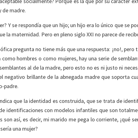
aceptable socialmente? Porque es la que por su carácter ex
 y de madre.
? Y se respondía que un hijo; un hijo era lo único que se pod
ue la maternidad. Pero en pleno siglo XXI no parece de reci
sófica pregunta no tiene más que una respuesta: ¡no!, per
a como hombres o como mujeres, hay una serie de semblantes
 semblantes al de la madre, pero esto no es ni justo ni neces
 negativo brillante de la abnegada madre que soporta cual
o-padre.
ndica que la identidad es construida, que se trata de iden
de identificaciones con modelos infantiles que son totalme
s son así, es decir, mi marido me pega lo corriente, ¡qué ser
sería una mujer?