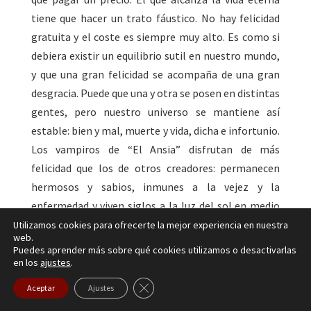
tiene que hacer un trato fáustico. No hay felicidad
gratuita y el coste es siempre muy alto. Es como si
debiera existir un equilibrio sutil en nuestro mundo,
y que una gran felicidad se acompaña de una gran
desgracia. Puede que una y otra se posen en distintas
gentes, pero nuestro universo se mantiene así
estable: bien y mal, muerte y vida, dicha e infortunio.
Los vampiros de “El Ansia” disfrutan de más
felicidad que los de otros creadores: permanecen
hermosos y sabios, inmunes a la vejez y la
enfermedad y viven siglos a la luz del sol en medio
de los hombres, por eso el precio es mucho más
Utilizamos cookies para ofrecerte la mejor experiencia en nuestra
web.
alto. No esperan a la puesta del sol en mugrientas
Puedes aprender más sobre qué cookies utilizamos o desactivarlas
catacumbas, medio ocultos al mundo. Pero para los
en los
ajustes
.
vampiros de esta historia, salvo una, se trata de un
Cerrar el banner de cookies RGPD
Aceptar
Ajustes
larguísimo viaje que sí tiene un final o, más bien, el