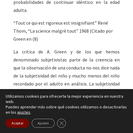
probabilidades de continuar idéntico en la edad
adulta.
“Tout ce qui est rigoreux est insignifiant” René
Thom, “La science malgré tout” 1968 (Citado por
Green en (8)
La critica de A. Green y de los que hemos
denominado subjetivistas parte de la creencia en
que la observación de una conducta no nos dice nada
de la subjetividad del niño y mucho menos del niño
recordado por el adulto en análisis. La subjetividad
solo es cognoscible desde la metodología
Utilizamos cookies para ofrecerte la mejor experiencia en nuestra
estrictamente psicoanalítica, esto es, desde el
web.
Puedes aprender más sobre qué cookies utilizamos o desactivarlas
setting psicoanalítico que permite lo que Green
en los
ajustes
.
denomina estado psicoanalítico de la mente en
Cerrar el banner de cookies RGPD
Aceptar
Ajustes
referencia al diálogo fundado en la asociación libre
del paciente y la atención flotante del analista. En