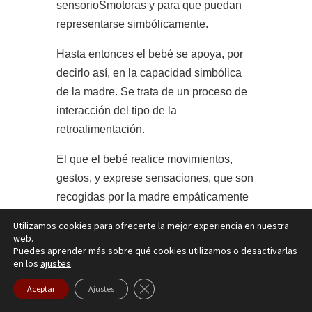
sensorioSmotoras y para que puedan
representarse simbólicamente.
Hasta entonces el bebé se apoya, por
decirlo así, en la capacidad simbólica
de la madre. Se trata de un proceso de
interacción del tipo de la
retroalimentación.
El que el bebé realice movimientos,
gestos, y exprese sensaciones, que son
recogidas por la madre empáticamente
y devueltas al bebé, permite que se
Utilizamos cookies para ofrecerte la mejor experiencia en nuestra
vaya creando un registro inconsciente
web.
Puedes aprender más sobre qué cookies utilizamos o desactivarlas
de episodios similares que se enlazan
en los
ajustes
.
con el cerebro límbico o emocional.
Cerrar el banner de cookies RGPD
Aceptar
Ajustes
Para ello se requiere periodicidad y
ritmo, para que dichos enlaces se