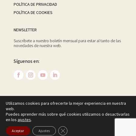
POLÍTICA DE PRIVACIDAD
POLÍTICA DE COOKIES
NEWSLETTER
Suscríbete a nuestro boletín mensual para estar al tanto de las
novedades de nuestra web.
Síguenos en:
Utilizamos cookies para ofrecerte la mejor experiencia en nuestra
©
2026 Centro Psicoanalítico de Madrid. Todos los
web.
Puedes aprender más sobre qué cookies utilizamos o desactivarlas
derechos reservados.
en los
ajustes
.
Cerrar el banner de cookies RGPD
Aceptar
Ajustes
Diseñado por
Global Mente