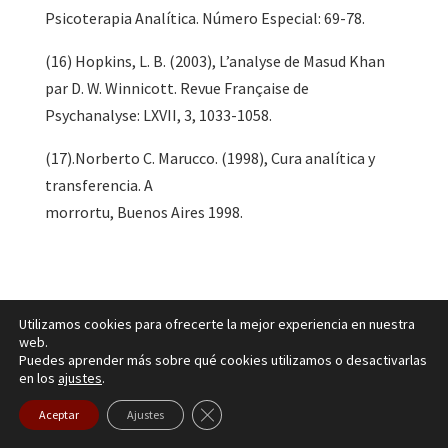
Psicoterapia Analítica. Número Especial: 69-78.
(16) Hopkins, L. B. (2003), L’analyse de Masud Khan
par D. W. Winnicott. Revue Française de
Psychanalyse: LXVII, 3, 1033-1058.
(17).Norberto C. Marucco. (1998), Cura analítica y
transferencia. A
morrortu, Buenos Aires 1998.
Utilizamos cookies para ofrecerte la mejor experiencia en nuestra
web.
Puedes aprender más sobre qué cookies utilizamos o desactivarlas
en los
ajustes
.
Cerrar el banner de cookies RGPD
Aceptar
Ajustes
El C.P.M. es una Asociación Científica, sin carácter lucrativo,