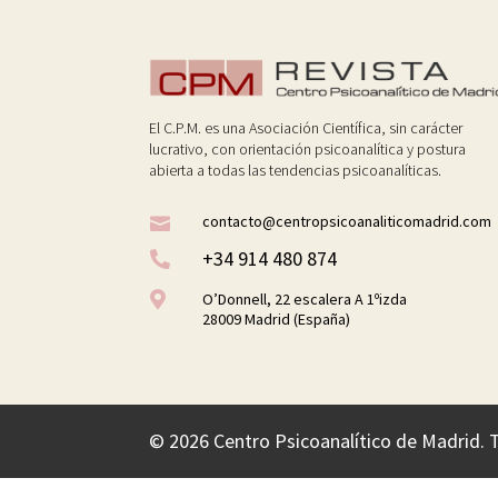
El C.P.M. es una Asociación Científica, sin carácter
lucrativo, con orientación psicoanalítica y postura
abierta a todas las tendencias psicoanalíticas.
contacto@centropsicoanaliticomadrid.com

+34 914 480 874


O’Donnell, 22 escalera A 1ºizda
28009 Madrid (España)
©
2026 Centro Psicoanalítico de Madrid. 