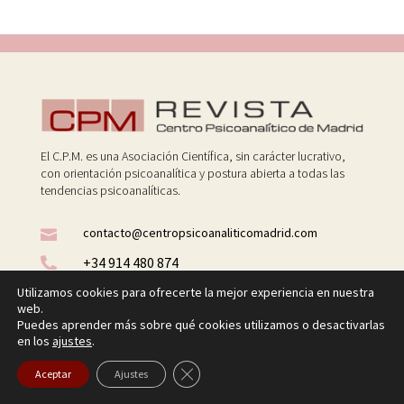
El C.P.M. es una Asociación Científica, sin carácter lucrativo,
con orientación psicoanalítica y postura abierta a todas las
tendencias psicoanalíticas.
contacto@centropsicoanaliticomadrid.com

+34 914 480 874

Utilizamos cookies para ofrecerte la mejor experiencia en nuestra

O’Donnell, 22 escalera A 1ºizda
web.
28009 Madrid (España)
Puedes aprender más sobre qué cookies utilizamos o desactivarlas
en los
ajustes
.
CENTRO PSICOANALÍTICO DE MADRID
Cerrar el banner de cookies RGPD
Aceptar
Ajustes
HEMEROTECA