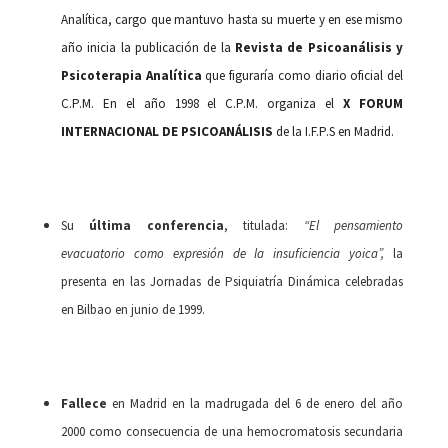
Analítica, cargo que mantuvo hasta su muerte y en ese mismo
año
inicia la publicación de la
Revista de Psicoanálisis y
Psicoterapia Analítica
que figuraría como diario oficial del
C.P.M. En el año 1998 el C.P.M. organiza el
X FORUM
INTERNACIONAL DE PSICOANÁLISIS
de la I.F.P.S en Madrid.
Su
última conferencia
, titulada:
“El pensamiento
evacuatorio como expresión de la insuficiencia yoica”,
la
presenta en las Jornadas de Psiquiatría Dinámica celebradas
en Bilbao en junio de 1999.
Fallece
en Madrid en la madrugada del 6 de enero del año
2000 como consecuencia de una hemocromatosis secundaria