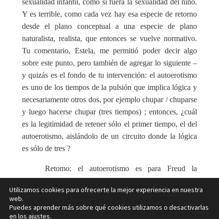
sexualidad infantil, como si fuera la sexualidad del niño.
Y es terrible, como cada vez hay esa especie de retorno
desde el plano conceptual a una especie de plano
naturalista, realista, que entonces se vuelve normativo.
Tu comentario, Estela, me permitió poder decir algo
sobre este punto, pero también de agregar lo siguiente –
y quizás es el fondo de tu intervención: el autoerotismo
es uno de los tiempos de la pulsión que implica lógica y
necesariamente otros dos, por ejemplo chupar / chuparse
y luego hacerse chupar (tres tiempos) ; entonces, ¿cuál
es la legitimidad de retener sólo el primer tiempo, el del
autoerotismo, aislándolo de un circuito donde la lógica
es sólo de tres ?
Retomo: el autoerotismo es para Freud la
investidura libidinal de los propios orificios corporales.
Utilizamos cookies para ofrecerte la mejor experiencia en nuestra
No la rumiación fantasiosa, solitaria. Y es sobre este
web.
primer malentendido, que luego van a agregarse y
Puedes aprender más sobre qué cookies utilizamos o desactivarlas
en los
ajustes
.
colgarse muchos otros. Porque con este malentendido va