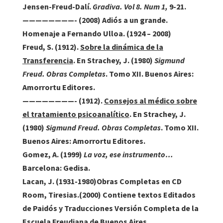
Jensen-Freud-Dalí.
Gradiva. Vol 8. Num 1,
9-21.
————————- (2008) Adiós a un grande.
Homenaje a Fernando Ulloa. (1924 – 2008)
Freud, S
. (1912).
Sobre la dinámica de la
Transferencia
. En Strachey, J. (1980)
Sigmund
Freud.
Obras Completas
. Tomo XII. Buenos Aires:
Amorrortu Editores.
————————- (1912).
Consejos al médico sobre
el tratamiento psicoanalítico
. En Strachey, J.
(1980)
Sigmund Freud. Obras Completas
. Tomo XII.
Buenos Aires: Amorrortu Editores.
Gomez, A.
(1999)
La voz, ese instrumento…
Barcelona: Gedisa.
Lacan, J.
(1931-1980)Obras Completas en CD
Room, Tiresias.(2000) Contiene textos Editados
de Paidós y Traducciones Versión Completa de la
Escuela Freudiana de Buenos Aires